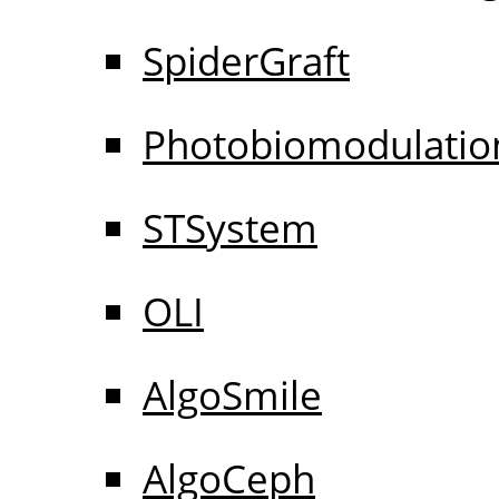
SpiderGraft
Photobiomodulatio
STSystem
OLI
AlgoSmile
AlgoCeph