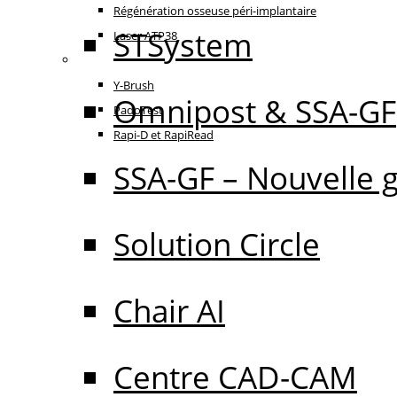
Régénération osseuse péri-implantaire
STSystem
Laser ATP38
Oral Care
Y-Brush
Omnipost & SSA-GF
PadoTest
Rapi-D et RapiRead
SSA-GF – Nouvelle 
Solution Circle
Chair AI
Centre CAD-CAM