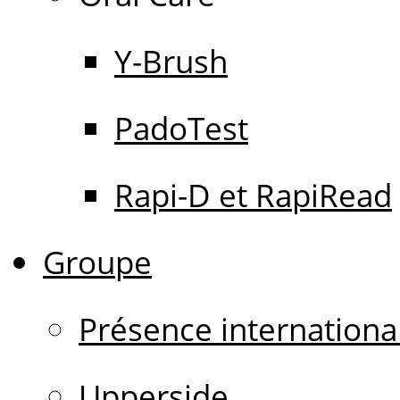
Y-Brush
PadoTest
Rapi-D et RapiRead
Groupe
Présence internationa
Upperside