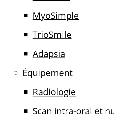
MyoSimple
TrioSmile
Adapsia
Équipement
Radiologie
Scan intra-oral et 