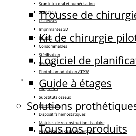
Scan intra-oral et numérisation
Trousse de chirurgi
Scan facial
Usineuses
Imprimantes 3D
Kit de chirurgie pilo
Loupes
Consommables
Stérilisation
Logiciel de planifi
Chirurgie
Photobiomodulation ATP38
Guide à étages
Régénération
Allogreffes
Substituts osseux
Solutions prothétique
Membranes
Dispositifs hémostatiques
Matrices de reconstruction tissulaire
Tous nos produits
Régénération osseuse verticale