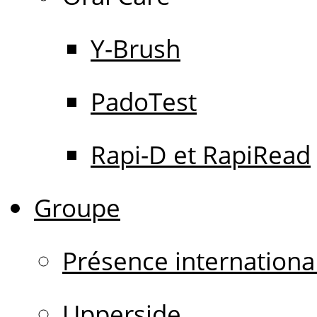
Y-Brush
PadoTest
Rapi-D et RapiRead
Groupe
Présence internationa
Upperside