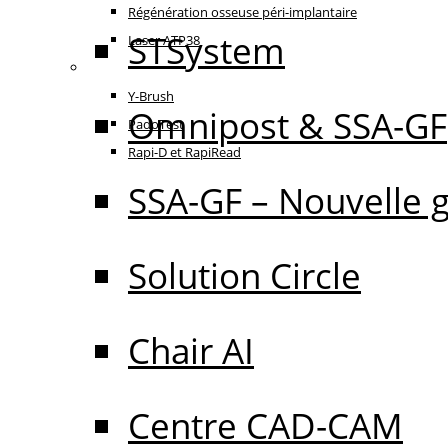
Régénération osseuse péri-implantaire
STSystem
Laser ATP38
Oral Care
Y-Brush
Omnipost & SSA-GF
PadoTest
Rapi-D et RapiRead
SSA-GF – Nouvelle 
Solution Circle
Chair AI
Centre CAD-CAM