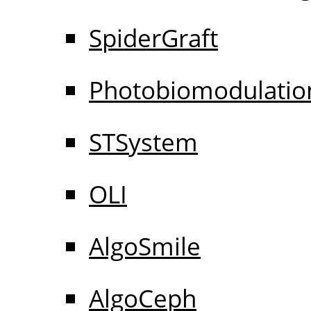
SpiderGraft
Photobiomodulatio
STSystem
OLI
AlgoSmile
AlgoCeph