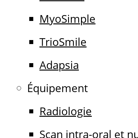
MyoSimple
TrioSmile
Adapsia
Équipement
Radiologie
Scan intra-oral et 