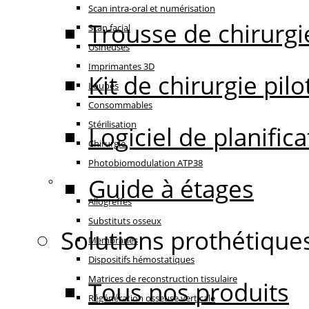
Scan intra-oral et numérisation
Trousse de chirurgi
Scan facial
Usineuses
Imprimantes 3D
Kit de chirurgie pilo
Loupes
Consommables
Stérilisation
Logiciel de planifi
Chirurgie
Photobiomodulation ATP38
Guide à étages
Régénération
Allogreffes
Substituts osseux
Solutions prothétique
Membranes
Dispositifs hémostatiques
Matrices de reconstruction tissulaire
Tous nos produits
Régénération osseuse verticale