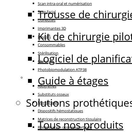
Scan intra-oral et numérisation
Trousse de chirurgi
Scan facial
Usineuses
Imprimantes 3D
Kit de chirurgie pilo
Loupes
Consommables
Stérilisation
Logiciel de planifi
Chirurgie
Photobiomodulation ATP38
Guide à étages
Régénération
Allogreffes
Substituts osseux
Solutions prothétique
Membranes
Dispositifs hémostatiques
Matrices de reconstruction tissulaire
Tous nos produits
Régénération osseuse verticale