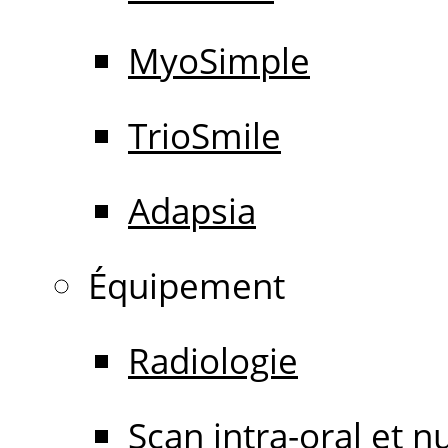
MyoSimple
TrioSmile
Adapsia
Équipement
Radiologie
Scan intra-oral et 