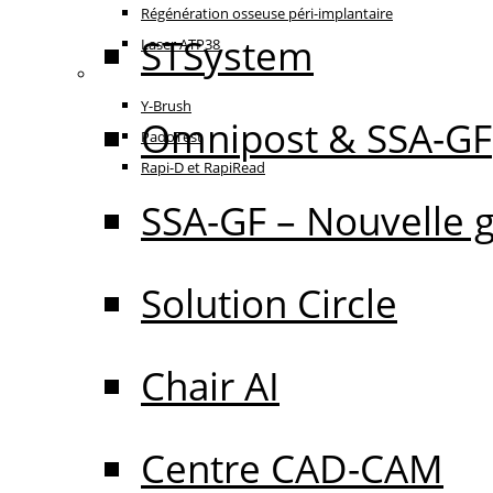
Régénération osseuse péri-implantaire
STSystem
Laser ATP38
Oral Care
Y-Brush
Omnipost & SSA-GF
PadoTest
Rapi-D et RapiRead
SSA-GF – Nouvelle 
Solution Circle
Chair AI
Centre CAD-CAM