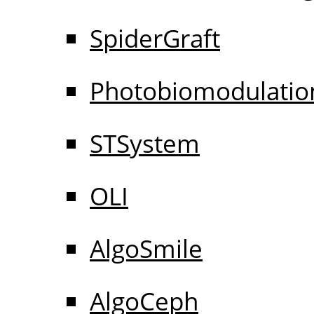
SpiderGraft
Photobiomodulatio
STSystem
OLI
AlgoSmile
AlgoCeph