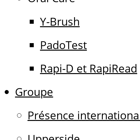
Y-Brush
PadoTest
Rapi-D et RapiRead
Groupe
Présence internationa
Upperside