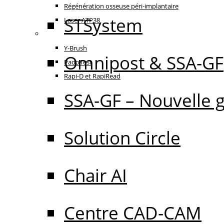
Régénération osseuse péri-implantaire
STSystem
Laser ATP38
Oral Care
Y-Brush
Omnipost & SSA-GF
PadoTest
Rapi-D et RapiRead
SSA-GF – Nouvelle 
Solution Circle
Chair AI
Centre CAD-CAM