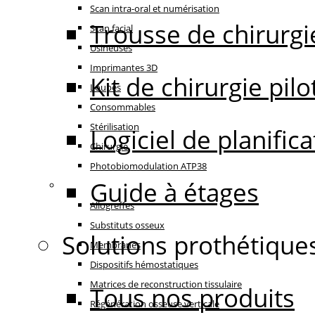
Scan intra-oral et numérisation
Trousse de chirurgi
Scan facial
Usineuses
Imprimantes 3D
Kit de chirurgie pilo
Loupes
Consommables
Stérilisation
Logiciel de planifi
Chirurgie
Photobiomodulation ATP38
Guide à étages
Régénération
Allogreffes
Substituts osseux
Solutions prothétique
Membranes
Dispositifs hémostatiques
Matrices de reconstruction tissulaire
Tous nos produits
Régénération osseuse verticale