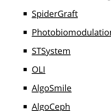
SpiderGraft
Photobiomodulatio
STSystem
OLI
AlgoSmile
AlgoCeph