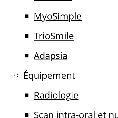
MyoSimple
TrioSmile
Adapsia
Équipement
Radiologie
Scan intra-oral et 