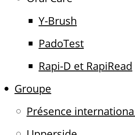
Y-Brush
PadoTest
Rapi-D et RapiRead
Groupe
Présence internationa
Upperside