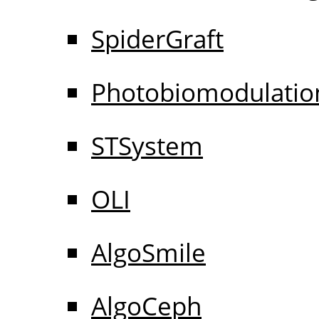
SpiderGraft
Photobiomodulatio
STSystem
OLI
AlgoSmile
AlgoCeph