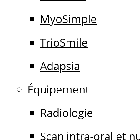
MyoSimple
TrioSmile
Adapsia
Équipement
Radiologie
Scan intra-oral et 