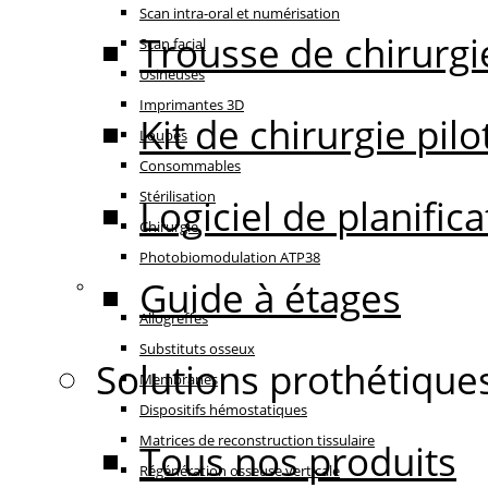
Scan intra-oral et numérisation
Trousse de chirurgi
Scan facial
Usineuses
Imprimantes 3D
Kit de chirurgie pilo
Loupes
Consommables
Stérilisation
Logiciel de planifi
Chirurgie
Photobiomodulation ATP38
Guide à étages
Régénération
Allogreffes
Substituts osseux
Solutions prothétique
Membranes
Dispositifs hémostatiques
Matrices de reconstruction tissulaire
Tous nos produits
Régénération osseuse verticale