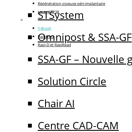
Régénération osseuse péri-implantaire
STSystem
Laser ATP38
Oral Care
Y-Brush
Omnipost & SSA-GF
PadoTest
Rapi-D et RapiRead
SSA-GF – Nouvelle 
Solution Circle
Chair AI
Centre CAD-CAM