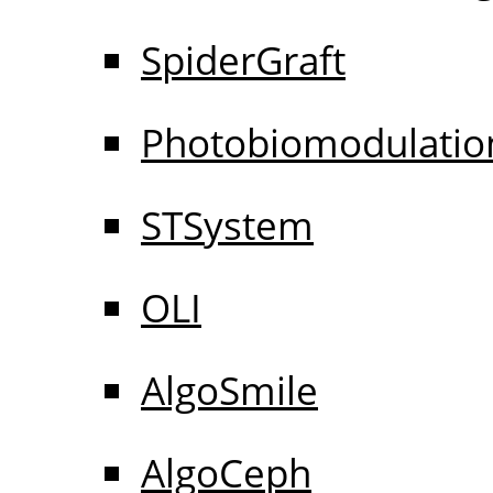
SpiderGraft
Photobiomodulatio
STSystem
OLI
AlgoSmile
AlgoCeph