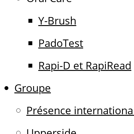
Y-Brush
PadoTest
Rapi-D et RapiRead
Groupe
Présence internationa
Upperside