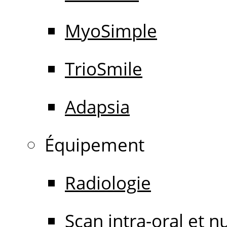
MyoSimple
TrioSmile
Adapsia
Équipement
Radiologie
Scan intra-oral et 