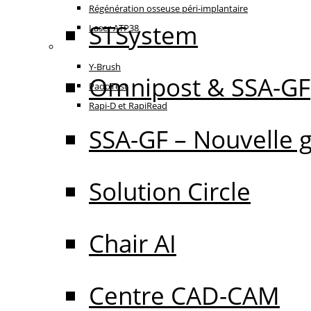
Régénération osseuse péri-implantaire
STSystem
Laser ATP38
Oral Care
Y-Brush
Omnipost & SSA-GF
PadoTest
Rapi-D et RapiRead
SSA-GF – Nouvelle 
Solution Circle
Chair AI
Centre CAD-CAM