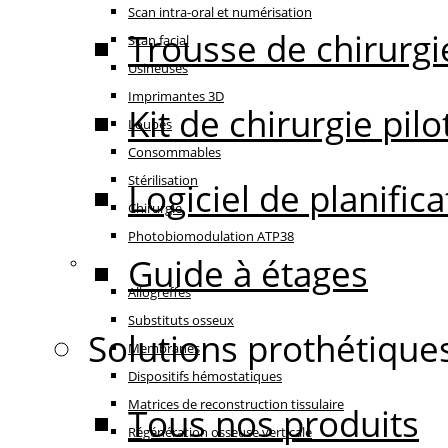
Scan intra-oral et numérisation
Trousse de chirurgi
Scan facial
Usineuses
Imprimantes 3D
Kit de chirurgie pilo
Loupes
Consommables
Stérilisation
Logiciel de planifi
Chirurgie
Photobiomodulation ATP38
Guide à étages
Régénération
Allogreffes
Substituts osseux
Solutions prothétique
Membranes
Dispositifs hémostatiques
Matrices de reconstruction tissulaire
Tous nos produits
Régénération osseuse verticale