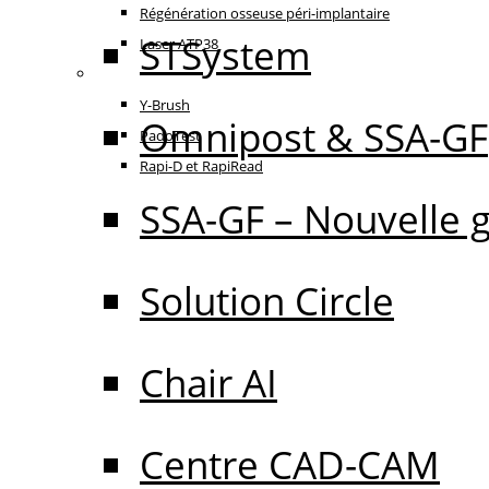
Régénération osseuse péri-implantaire
STSystem
Laser ATP38
Oral Care
Y-Brush
Omnipost & SSA-GF
PadoTest
Rapi-D et RapiRead
SSA-GF – Nouvelle 
Solution Circle
Chair AI
Centre CAD-CAM