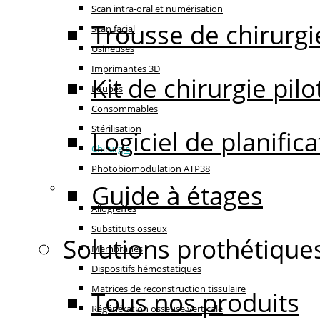
Scan intra-oral et numérisation
Trousse de chirurgi
Scan facial
Usineuses
Imprimantes 3D
Kit de chirurgie pilo
Loupes
Consommables
Stérilisation
Logiciel de planifi
Chirurgie
Photobiomodulation ATP38
Guide à étages
Régénération
Allogreffes
Substituts osseux
Solutions prothétique
Membranes
Dispositifs hémostatiques
Matrices de reconstruction tissulaire
Tous nos produits
Régénération osseuse verticale