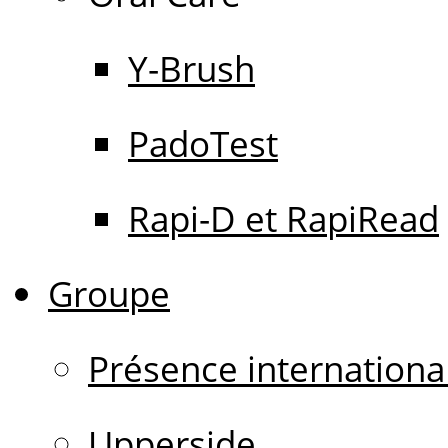
Y-Brush
PadoTest
Rapi-D et RapiRead
Groupe
Présence internationa
Upperside