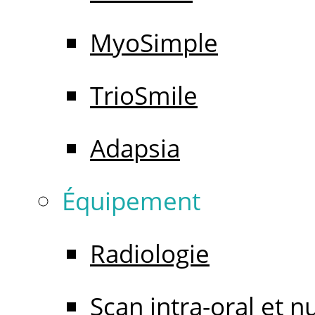
MyoSimple
TrioSmile
Adapsia
Équipement
Radiologie
Scan intra-oral et 