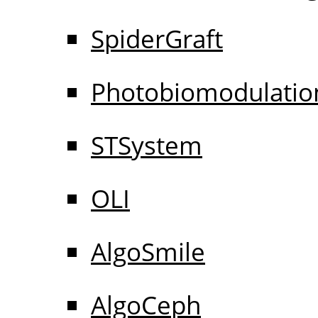
SpiderGraft
Photobiomodulatio
STSystem
OLI
AlgoSmile
AlgoCeph