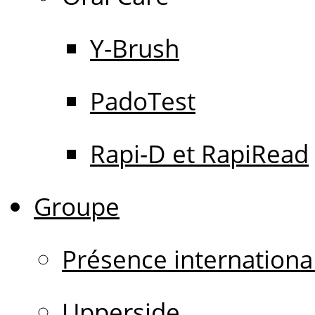
Y-Brush
PadoTest
Rapi-D et RapiRead
Groupe
Présence internationa
Upperside