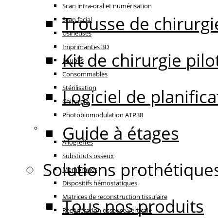
Scan intra-oral et numérisation
Trousse de chirurgi
Scan facial
Usineuses
Imprimantes 3D
Kit de chirurgie pilo
Loupes
Consommables
Stérilisation
Logiciel de planifi
Chirurgie
Photobiomodulation ATP38
Guide à étages
Régénération
Allogreffes
Substituts osseux
Solutions prothétique
Membranes
Dispositifs hémostatiques
Matrices de reconstruction tissulaire
Tous nos produits
Régénération osseuse verticale