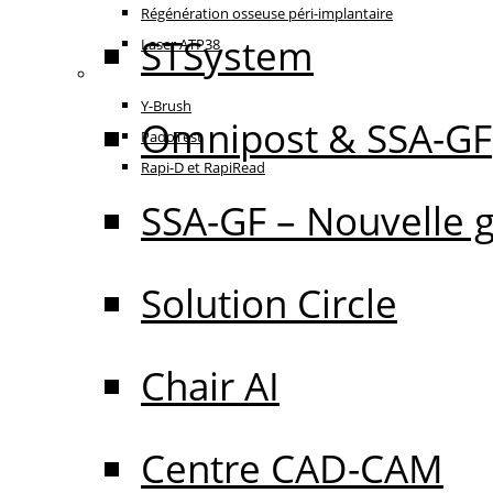
Régénération osseuse péri-implantaire
STSystem
Laser ATP38
Oral Care
Y-Brush
Omnipost & SSA-GF
PadoTest
Rapi-D et RapiRead
SSA-GF – Nouvelle 
Solution Circle
Chair AI
Centre CAD-CAM