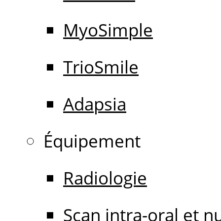
MyoSimple
TrioSmile
Adapsia
Équipement
Radiologie
Scan intra-oral et 