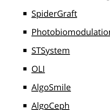
SpiderGraft
Photobiomodulatio
STSystem
OLI
AlgoSmile
AlgoCeph