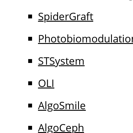
SpiderGraft
Photobiomodulatio
STSystem
OLI
AlgoSmile
AlgoCeph