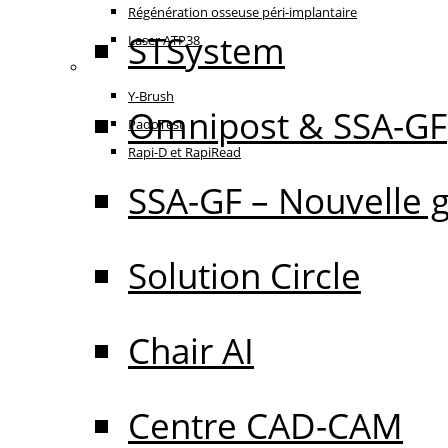
Régénération osseuse péri-implantaire
STSystem
Laser ATP38
Oral Care
Y-Brush
Omnipost & SSA-GF
PadoTest
Rapi-D et RapiRead
SSA-GF – Nouvelle 
Solution Circle
Chair AI
Centre CAD-CAM