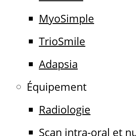
MyoSimple
TrioSmile
Adapsia
Équipement
Radiologie
Scan intra-oral et 