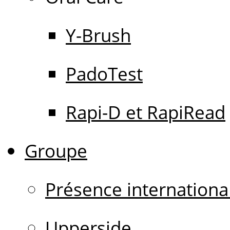
Y-Brush
PadoTest
Rapi-D et RapiRead
Groupe
Présence internationa
Upperside