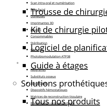
Scan intra-oral et numérisation
Trousse de chirurgi
Scan facial
Usineuses
Imprimantes 3D
Kit de chirurgie pilo
Loupes
Consommables
Stérilisation
Logiciel de planifi
Chirurgie
Photobiomodulation ATP38
Guide à étages
Régénération
Allogreffes
Substituts osseux
Solutions prothétique
Membranes
Dispositifs hémostatiques
Matrices de reconstruction tissulaire
Tous nos produits
Régénération osseuse verticale