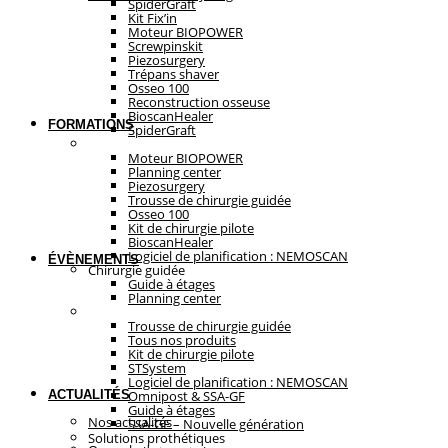
SpiderGraft
Kit Fix’in
Moteur BIOPOWER
Screwpinskit
Piezosurgery
Trépans shaver
Osseo 100
Reconstruction osseuse
BioscanHealer
FORMATIONS
SpiderGraft
Chirurgie guidée
Moteur BIOPOWER
Planning center
Piezosurgery
Trousse de chirurgie guidée
Osseo 100
Kit de chirurgie pilote
BioscanHealer
Logiciel de planification : NEMOSCAN
ÉVÈNEMENTS
Chirurgie guidée
Guide à étages
Planning center
Solutions prothétiques
Trousse de chirurgie guidée
Tous nos produits
Kit de chirurgie pilote
STSystem
Logiciel de planification : NEMOSCAN
ACTUALITÉS
Omnipost & SSA-GF
Guide à étages
Nos actualités
SSA-GF – Nouvelle génération
Solutions prothétiques