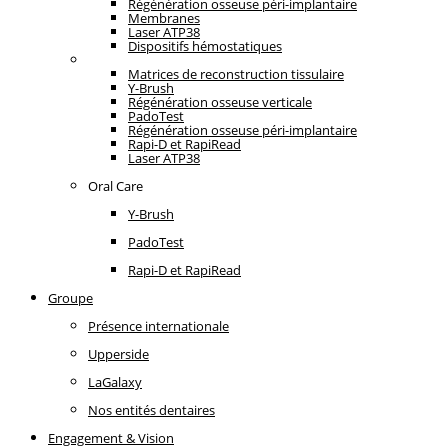
Régénération osseuse péri-implantaire
Membranes
Laser ATP38
Dispositifs hémostatiques
Oral Care
Matrices de reconstruction tissulaire
Y-Brush
Régénération osseuse verticale
PadoTest
Régénération osseuse péri-implantaire
Rapi-D et RapiRead
Laser ATP38
Oral Care
Y-Brush
PadoTest
Rapi-D et RapiRead
Groupe
Présence internationale
Upperside
LaGalaxy
Nos entités dentaires
Engagement & Vision