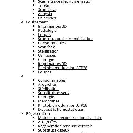
Scan intra-oral et numérisation
TrioSmile
Scan facial
Adapsia
Usineuses
Équipement
Imprimantes 3D
Radiologie
Loupes
Scan intra-oral et numérisation
Consommables
Scan facial
Stérilisation
Usineuses
Chirurgie
Imprimantes 3D
Photobiomodulation ATP38
Loupes
Régénération
Consommables
Allogreffes
Stérilisation
Substituts osseux
Chirurgie
Membranes
Photobiomodulation ATP38
Dispositifs hémostatiques
Régénération
Matrices de reconstruction tissulaire
Allogreffes
Régénération osseuse verticale
Substituts osseux