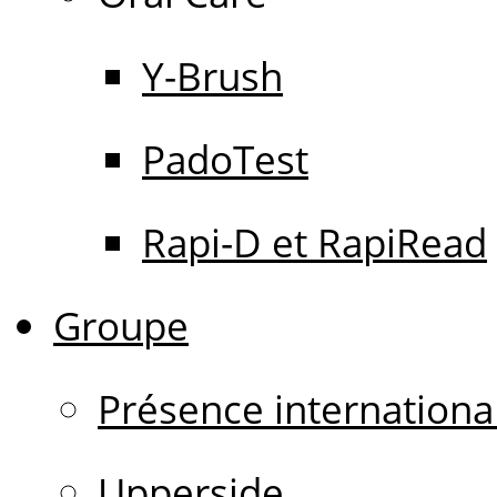
Y-Brush
PadoTest
Rapi-D et RapiRead
Groupe
Présence internationa
Upperside