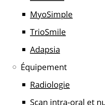
MyoSimple
TrioSmile
Adapsia
Équipement
Radiologie
Scan intra-oral et 