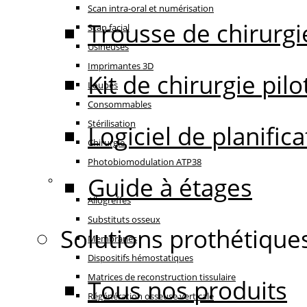
Scan intra-oral et numérisation
Trousse de chirurgi
Scan facial
Usineuses
Imprimantes 3D
Kit de chirurgie pilo
Loupes
Consommables
Stérilisation
Logiciel de planifi
Chirurgie
Photobiomodulation ATP38
Guide à étages
Régénération
Allogreffes
Substituts osseux
Solutions prothétique
Membranes
Dispositifs hémostatiques
Matrices de reconstruction tissulaire
Tous nos produits
Régénération osseuse verticale