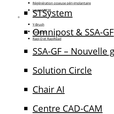
Régénération osseuse péri-implantaire
STSystem
Laser ATP38
Oral Care
Y-Brush
Omnipost & SSA-GF
PadoTest
Rapi-D et RapiRead
SSA-GF – Nouvelle 
Solution Circle
Chair AI
Centre CAD-CAM