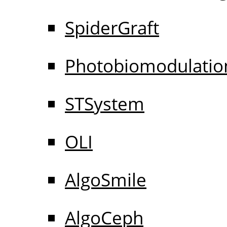
SpiderGraft
Photobiomodulatio
STSystem
OLI
AlgoSmile
AlgoCeph