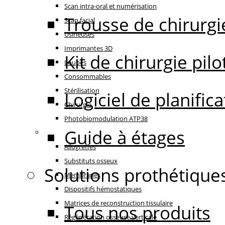
Scan intra-oral et numérisation
Trousse de chirurgi
Scan facial
Usineuses
Imprimantes 3D
Kit de chirurgie pilo
Loupes
Consommables
Stérilisation
Logiciel de planifi
Chirurgie
Photobiomodulation ATP38
Guide à étages
Régénération
Allogreffes
Substituts osseux
Solutions prothétique
Membranes
Dispositifs hémostatiques
Matrices de reconstruction tissulaire
Tous nos produits
Régénération osseuse verticale