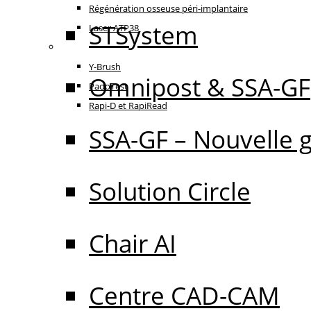
Régénération osseuse péri-implantaire
STSystem
Laser ATP38
Oral Care
Y-Brush
Omnipost & SSA-GF
PadoTest
Rapi-D et RapiRead
SSA-GF – Nouvelle 
Solution Circle
Chair AI
Centre CAD-CAM