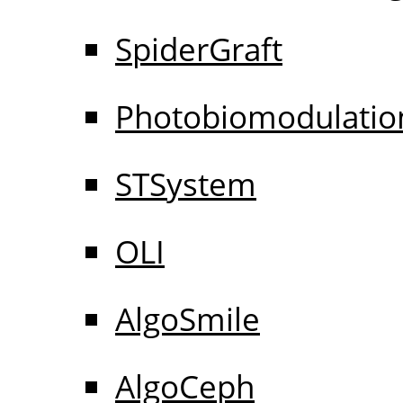
SpiderGraft
Photobiomodulatio
STSystem
OLI
AlgoSmile
AlgoCeph