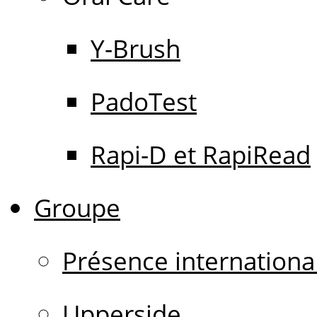
Y-Brush
PadoTest
Rapi-D et RapiRead
Groupe
Présence internationa
Upperside