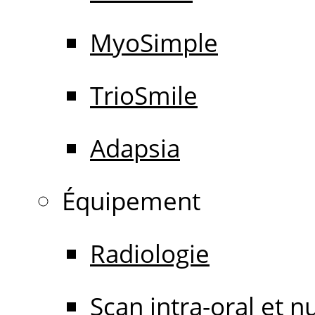
MyoSimple
TrioSmile
Adapsia
Équipement
Radiologie
Scan intra-oral et 