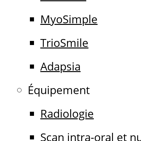
MyoSimple
TrioSmile
Adapsia
Équipement
Radiologie
Scan intra-oral et 