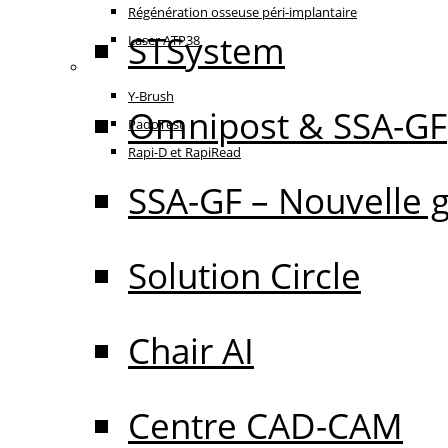
Régénération osseuse péri-implantaire
STSystem
Laser ATP38
Oral Care
Y-Brush
Omnipost & SSA-GF
PadoTest
Rapi-D et RapiRead
SSA-GF – Nouvelle 
Solution Circle
Chair AI
Centre CAD-CAM