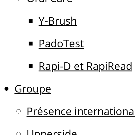
Y-Brush
PadoTest
Rapi-D et RapiRead
Groupe
Présence internationa
Upperside