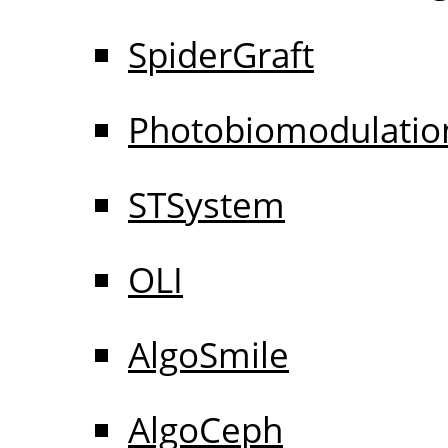
SpiderGraft
Photobiomodulatio
STSystem
OLI
AlgoSmile
AlgoCeph