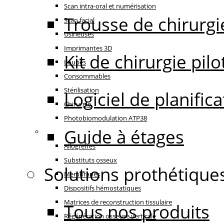
Scan intra-oral et numérisation
Trousse de chirurgi
Scan facial
Usineuses
Imprimantes 3D
Kit de chirurgie pilo
Loupes
Consommables
Stérilisation
Logiciel de planifi
Chirurgie
Photobiomodulation ATP38
Guide à étages
Régénération
Allogreffes
Substituts osseux
Solutions prothétique
Membranes
Dispositifs hémostatiques
Matrices de reconstruction tissulaire
Tous nos produits
Régénération osseuse verticale