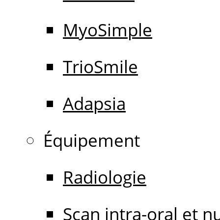
MyoSimple
TrioSmile
Adapsia
Équipement
Radiologie
Scan intra-oral et 