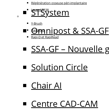
Régénération osseuse péri-implantaire
STSystem
Laser ATP38
Oral Care
Y-Brush
Omnipost & SSA-GF
PadoTest
Rapi-D et RapiRead
SSA-GF – Nouvelle 
Solution Circle
Chair AI
Centre CAD-CAM