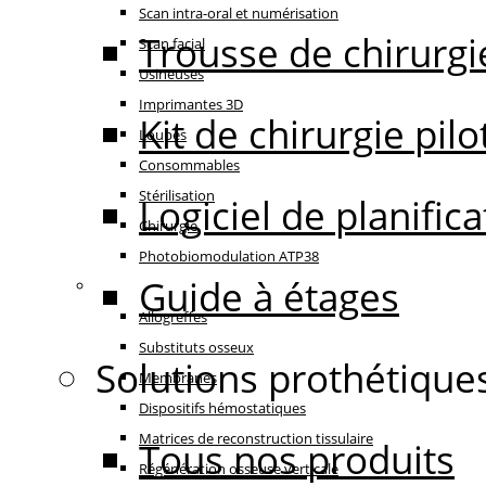
Scan intra-oral et numérisation
Trousse de chirurgi
Scan facial
Usineuses
Imprimantes 3D
Kit de chirurgie pilo
Loupes
Consommables
Stérilisation
Logiciel de planifi
Chirurgie
Photobiomodulation ATP38
Guide à étages
Régénération
Allogreffes
Substituts osseux
Solutions prothétique
Membranes
Dispositifs hémostatiques
Matrices de reconstruction tissulaire
Tous nos produits
Régénération osseuse verticale