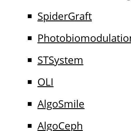
SpiderGraft
Photobiomodulatio
STSystem
OLI
AlgoSmile
AlgoCeph