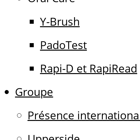
Y-Brush
PadoTest
Rapi-D et RapiRead
Groupe
Présence internationa
Upperside