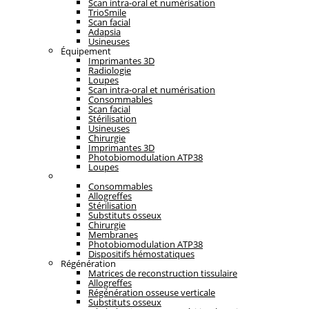
Scan intra-oral et numérisation
TrioSmile
Scan facial
Adapsia
Usineuses
Équipement
Imprimantes 3D
Radiologie
Loupes
Scan intra-oral et numérisation
Consommables
Scan facial
Stérilisation
Usineuses
Chirurgie
Imprimantes 3D
Photobiomodulation ATP38
Loupes
Régénération
Consommables
Allogreffes
Stérilisation
Substituts osseux
Chirurgie
Membranes
Photobiomodulation ATP38
Dispositifs hémostatiques
Régénération
Matrices de reconstruction tissulaire
Allogreffes
Régénération osseuse verticale
Substituts osseux