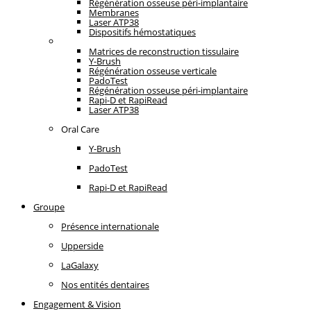
Régénération osseuse péri-implantaire
Membranes
Laser ATP38
Dispositifs hémostatiques
Oral Care
Matrices de reconstruction tissulaire
Y-Brush
Régénération osseuse verticale
PadoTest
Régénération osseuse péri-implantaire
Rapi-D et RapiRead
Laser ATP38
Oral Care
Y-Brush
PadoTest
Rapi-D et RapiRead
Groupe
Présence internationale
Upperside
LaGalaxy
Nos entités dentaires
Engagement & Vision