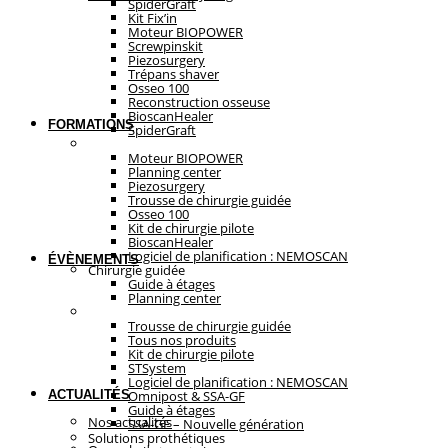
SpiderGraft
Kit Fix’in
Moteur BIOPOWER
Screwpinskit
Piezosurgery
Trépans shaver
Osseo 100
Reconstruction osseuse
BioscanHealer
FORMATIONS
SpiderGraft
Chirurgie guidée
Moteur BIOPOWER
Planning center
Piezosurgery
Trousse de chirurgie guidée
Osseo 100
Kit de chirurgie pilote
BioscanHealer
Logiciel de planification : NEMOSCAN
ÉVÈNEMENTS
Chirurgie guidée
Guide à étages
Planning center
Solutions prothétiques
Trousse de chirurgie guidée
Tous nos produits
Kit de chirurgie pilote
STSystem
Logiciel de planification : NEMOSCAN
ACTUALITÉS
Omnipost & SSA-GF
Guide à étages
Nos actualités
SSA-GF – Nouvelle génération
Solutions prothétiques