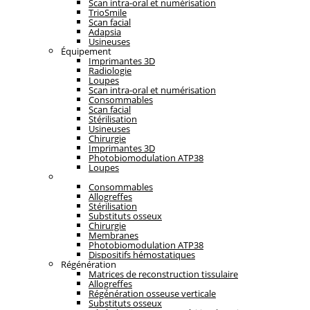
Scan intra-oral et numérisation
TrioSmile
Scan facial
Adapsia
Usineuses
Équipement
Imprimantes 3D
Radiologie
Loupes
Scan intra-oral et numérisation
Consommables
Scan facial
Stérilisation
Usineuses
Chirurgie
Imprimantes 3D
Photobiomodulation ATP38
Loupes
Régénération
Consommables
Allogreffes
Stérilisation
Substituts osseux
Chirurgie
Membranes
Photobiomodulation ATP38
Dispositifs hémostatiques
Régénération
Matrices de reconstruction tissulaire
Allogreffes
Régénération osseuse verticale
Substituts osseux