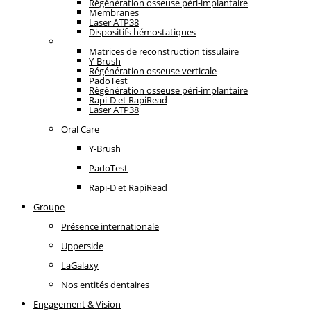
Régénération osseuse péri-implantaire
Membranes
Laser ATP38
Dispositifs hémostatiques
Oral Care
Matrices de reconstruction tissulaire
Y-Brush
Régénération osseuse verticale
PadoTest
Régénération osseuse péri-implantaire
Rapi-D et RapiRead
Laser ATP38
Oral Care
Y-Brush
PadoTest
Rapi-D et RapiRead
Groupe
Présence internationale
Upperside
LaGalaxy
Nos entités dentaires
Engagement & Vision