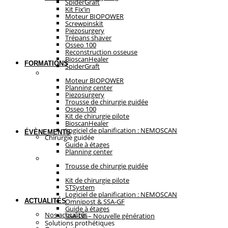
SpiderGraft
Kit Fix’in
Moteur BIOPOWER
Screwpinskit
Piezosurgery
Trépans shaver
Osseo 100
Reconstruction osseuse
BioscanHealer
FORMATIONS
SpiderGraft
Chirurgie guidée
Moteur BIOPOWER
Planning center
Piezosurgery
Trousse de chirurgie guidée
Osseo 100
Kit de chirurgie pilote
BioscanHealer
Logiciel de planification : NEMOSCAN
ÉVÈNEMENTS
Chirurgie guidée
Guide à étages
Planning center
Solutions prothétiques
Trousse de chirurgie guidée
Tous nos produits
Kit de chirurgie pilote
STSystem
Logiciel de planification : NEMOSCAN
ACTUALITÉS
Omnipost & SSA-GF
Guide à étages
Nos actualités
SSA-GF – Nouvelle génération
Solutions prothétiques