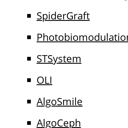
SpiderGraft
Photobiomodulatio
STSystem
OLI
AlgoSmile
AlgoCeph