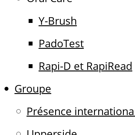
Y-Brush
PadoTest
Rapi-D et RapiRead
Groupe
Présence internationa
Upperside