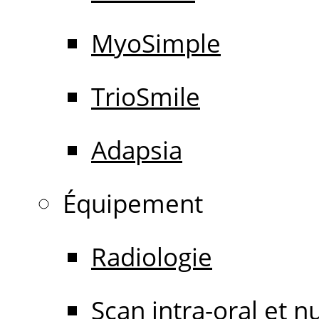
MyoSimple
TrioSmile
Adapsia
Équipement
Radiologie
Scan intra-oral et 