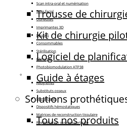
Scan intra-oral et numérisation
Trousse de chirurgi
Scan facial
Usineuses
Imprimantes 3D
Kit de chirurgie pilo
Loupes
Consommables
Stérilisation
Logiciel de planifi
Chirurgie
Photobiomodulation ATP38
Guide à étages
Régénération
Allogreffes
Substituts osseux
Solutions prothétique
Membranes
Dispositifs hémostatiques
Matrices de reconstruction tissulaire
Tous nos produits
Régénération osseuse verticale