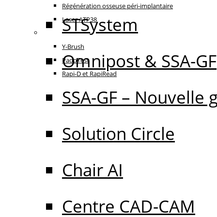
Régénération osseuse péri-implantaire
STSystem
Laser ATP38
Oral Care
Y-Brush
Omnipost & SSA-GF
PadoTest
Rapi-D et RapiRead
SSA-GF – Nouvelle 
Solution Circle
Chair AI
Centre CAD-CAM