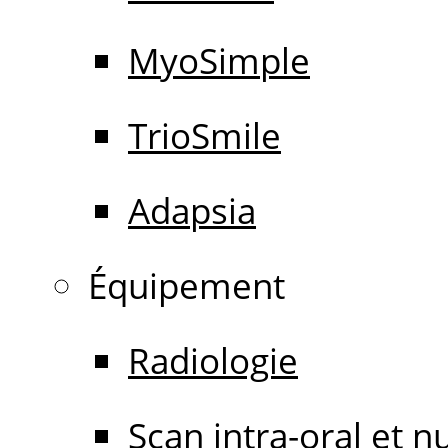
MyoSimple
TrioSmile
Adapsia
Équipement
Radiologie
Scan intra-oral et 