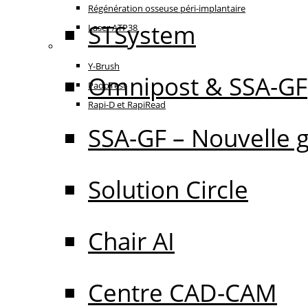
Régénération osseuse péri-implantaire
STSystem
Laser ATP38
Oral Care
Y-Brush
Omnipost & SSA-GF
PadoTest
Rapi-D et RapiRead
SSA-GF – Nouvelle 
Solution Circle
Chair AI
Centre CAD-CAM