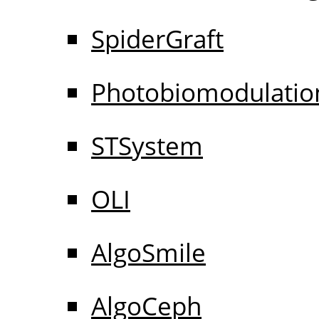
SpiderGraft
Photobiomodulatio
STSystem
OLI
AlgoSmile
AlgoCeph