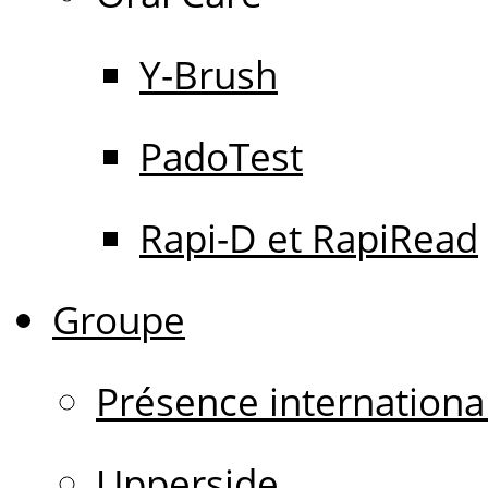
Y-Brush
PadoTest
Rapi-D et RapiRead
Groupe
Présence internationa
Upperside