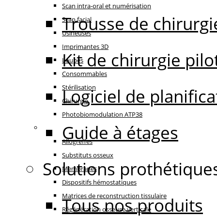
Scan intra-oral et numérisation
Trousse de chirurgi
Scan facial
Usineuses
Imprimantes 3D
Kit de chirurgie pilo
Loupes
Consommables
Stérilisation
Logiciel de planifi
Chirurgie
Photobiomodulation ATP38
Guide à étages
Régénération
Allogreffes
Substituts osseux
Solutions prothétique
Membranes
Dispositifs hémostatiques
Matrices de reconstruction tissulaire
Tous nos produits
Régénération osseuse verticale